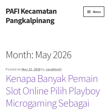
PAFI Kecamatan
Skip
Skip
Menu
to
to
Pangkalpinang
navigation
content
Home
Hubungi Kami
Month:
May 2026
Privacy Policy
Posted on
May 22, 2026
by
JaceKnott
Tentang Kami
Kenapa Banyak Pemain
Slot Online Pilih Playboy
Microgaming Sebagai