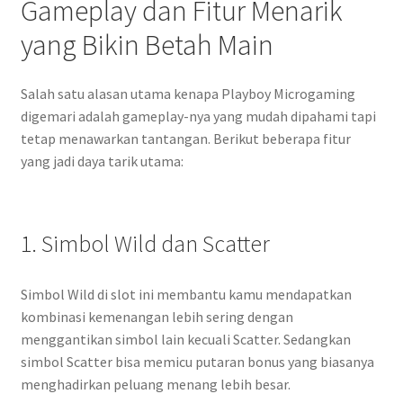
Gameplay dan Fitur Menarik
yang Bikin Betah Main
Salah satu alasan utama kenapa Playboy Microgaming
digemari adalah gameplay-nya yang mudah dipahami tapi
tetap menawarkan tantangan. Berikut beberapa fitur
yang jadi daya tarik utama:
1. Simbol Wild dan Scatter
Simbol Wild di slot ini membantu kamu mendapatkan
kombinasi kemenangan lebih sering dengan
menggantikan simbol lain kecuali Scatter. Sedangkan
simbol Scatter bisa memicu putaran bonus yang biasanya
menghadirkan peluang menang lebih besar.