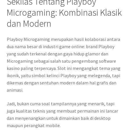
Sekilas Tentang Playboy
Microgaming: Kombinasi Klasik
dan Modern
Playboy Microgaming merupakan hasil kolaborasi antara
dua nama besar di industri game online: brand Playboy
yang sudah terkenal dengan gaya hidup glamor dan
Microgaming sebagai salah satu pengembang software
kasino paling terpercaya. Slot ini mengangkat tema yang
ikonik, yaitu simbol kelinci Playboy yang melegenda, tapi
dikemas dengan sentuhan modern dalam hal grafis dan
animasi.
Jadi, bukan cuma soal tampilannya yang menarik, tapi
juga kualitas teknis yang membuat permainan ini lancar
dan menyenangkan untuk dimainkan baik di desktop
maupun perangkat mobile.