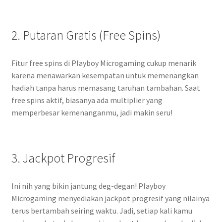
2. Putaran Gratis (Free Spins)
Fitur free spins di Playboy Microgaming cukup menarik
karena menawarkan kesempatan untuk memenangkan
hadiah tanpa harus memasang taruhan tambahan. Saat
free spins aktif, biasanya ada multiplier yang
memperbesar kemenanganmu, jadi makin seru!
3. Jackpot Progresif
Ini nih yang bikin jantung deg-degan! Playboy
Microgaming menyediakan jackpot progresif yang nilainya
terus bertambah seiring waktu. Jadi, setiap kali kamu