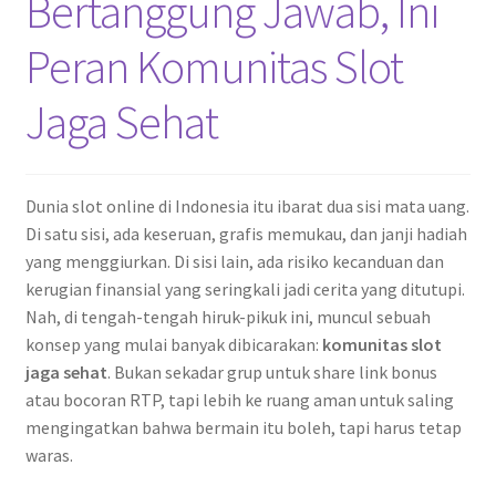
Bertanggung Jawab, Ini
Peran Komunitas Slot
Jaga Sehat
Dunia slot online di Indonesia itu ibarat dua sisi mata uang.
Di satu sisi, ada keseruan, grafis memukau, dan janji hadiah
yang menggiurkan. Di sisi lain, ada risiko kecanduan dan
kerugian finansial yang seringkali jadi cerita yang ditutupi.
Nah, di tengah-tengah hiruk-pikuk ini, muncul sebuah
konsep yang mulai banyak dibicarakan:
komunitas slot
jaga sehat
. Bukan sekadar grup untuk share link bonus
atau bocoran RTP, tapi lebih ke ruang aman untuk saling
mengingatkan bahwa bermain itu boleh, tapi harus tetap
waras.