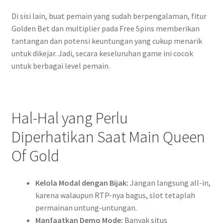
Di sisi lain, buat pemain yang sudah berpengalaman, fitur
Golden Bet dan multiplier pada Free Spins memberikan
tantangan dan potensi keuntungan yang cukup menarik
untuk dikejar. Jadi, secara keseluruhan game ini cocok
untuk berbagai level pemain.
Hal-Hal yang Perlu
Diperhatikan Saat Main Queen
Of Gold
Kelola Modal dengan Bijak:
Jangan langsung all-in,
karena walaupun RTP-nya bagus, slot tetaplah
permainan untung-untungan.
Manfaatkan Demo Mode:
Banyak situs