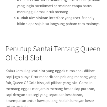
yang ingin menikmati permainan tanpa harus
menunggu lama untuk menang.
Mudah Dimainkan:
Interface yang user-friendly
bikin siapa saja bisa langsung paham cara mainnya.
Penutup Santai Tentang Queen
Of Gold Slot
Kalau kamu lagi cari slot yang nggak cuma enak dilihat
tapi juga punya fitur menarik dan peluang menang yang
fair, Queen Of Gold bisa jadi pilihan yang oke. Game ini
memang nggak menjamin menang besar tiap putaran,
tapi dengan strategi yang tepat dan kesabaran,
kesempatan untuk bawa pulang hadiah lumayan besar
tetap terbuka.