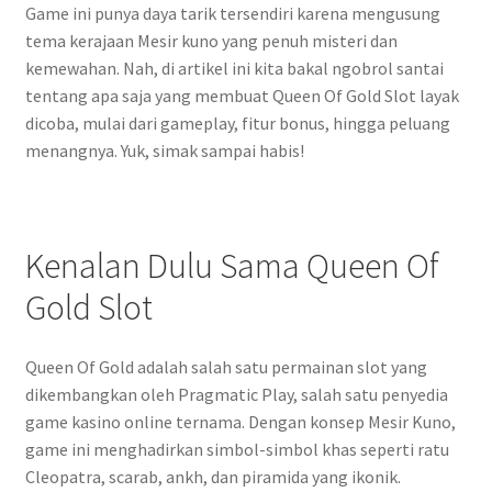
Game ini punya daya tarik tersendiri karena mengusung
tema kerajaan Mesir kuno yang penuh misteri dan
kemewahan. Nah, di artikel ini kita bakal ngobrol santai
tentang apa saja yang membuat Queen Of Gold Slot layak
dicoba, mulai dari gameplay, fitur bonus, hingga peluang
menangnya. Yuk, simak sampai habis!
Kenalan Dulu Sama Queen Of
Gold Slot
Queen Of Gold adalah salah satu permainan slot yang
dikembangkan oleh Pragmatic Play, salah satu penyedia
game kasino online ternama. Dengan konsep Mesir Kuno,
game ini menghadirkan simbol-simbol khas seperti ratu
Cleopatra, scarab, ankh, dan piramida yang ikonik.