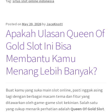
Tag:
situs slot online indonesia
Posted on
May 20, 2026
by
JaceKnott
Apakah Ulasan Queen Of
Gold Slot Ini Bisa
Membantu Kamu
Menang Lebih Banyak?
Buat kamu yang suka main slot online, pasti nggak asing
lagi dengan berbagai macam tema dan fitur yang
ditawarkan oleh game-game slot kekinian. Salah satu
yang cukup menarik perhatian adalah
Queen Of Gold Slot
.