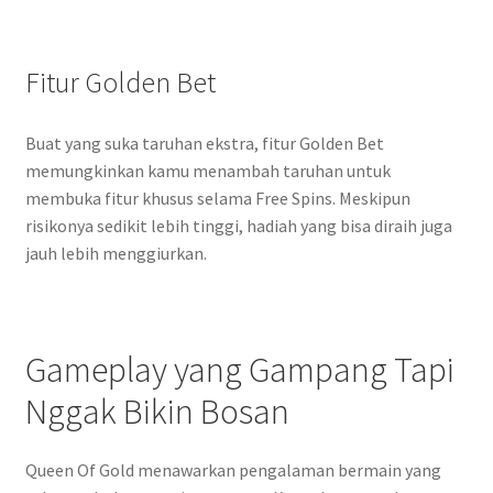
Fitur Golden Bet
Buat yang suka taruhan ekstra, fitur Golden Bet
memungkinkan kamu menambah taruhan untuk
membuka fitur khusus selama Free Spins. Meskipun
risikonya sedikit lebih tinggi, hadiah yang bisa diraih juga
jauh lebih menggiurkan.
Gameplay yang Gampang Tapi
Nggak Bikin Bosan
Queen Of Gold menawarkan pengalaman bermain yang