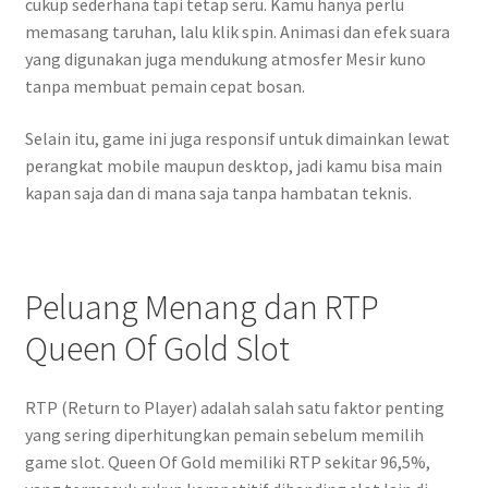
cukup sederhana tapi tetap seru. Kamu hanya perlu
memasang taruhan, lalu klik spin. Animasi dan efek suara
yang digunakan juga mendukung atmosfer Mesir kuno
tanpa membuat pemain cepat bosan.
Selain itu, game ini juga responsif untuk dimainkan lewat
perangkat mobile maupun desktop, jadi kamu bisa main
kapan saja dan di mana saja tanpa hambatan teknis.
Peluang Menang dan RTP
Queen Of Gold Slot
RTP (Return to Player) adalah salah satu faktor penting
yang sering diperhitungkan pemain sebelum memilih
game slot. Queen Of Gold memiliki RTP sekitar 96,5%,