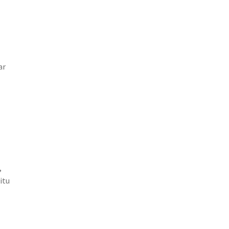
ar
,
itu