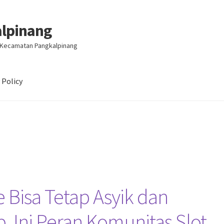
alpinang
a Kecamatan Pangkalpinang
 Policy
ami
 Bisa Tetap Asyik dan
 Ini Peran Komunitas Slot