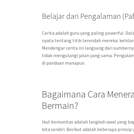
Belajar dari Pengalaman (Pah
Cerita adalah guru yang paling powerful. Da
nyata tentang titik terendah mereka: kehil
Mendengar cerita ini langsung dari sumbern
tidak mengulangi jalan yang sama. Pengalam
di panduan manapun.
Bagaimana Cara Menerap
Bermain?
Ikut komunitas adalah langkah awal yang bag
kita sendiri. Berikut adalah beberapa prinsi