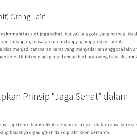
it) Orang Lain
lam
komunitas slot jaga sehat
, banyak anggota yang berbagi kisa
angan tabungan, masalah rumah tangga, hingga stres berat.
ya bisa menjadi tamparan keras yang menyadarkan anggota lain u
an kolektif ini menjadi pengetahuan berharga yang tidak ditemu
kan Prinsip “Jaga Sehat” dalam
us, tapi tentu harus diikuti dengan aksi nyata dalam gaya bermai
p yang biasanya digaungkan dan dipraktikkan bersama.