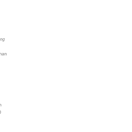
ang
ahan
n
0