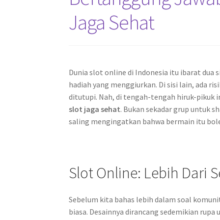
Jaga Sehat
Dunia slot online di Indonesia itu ibarat dua 
hadiah yang menggiurkan. Di sisi lain, ada ris
ditutupi. Nah, di tengah-tengah hiruk-pikuk 
slot jaga sehat
. Bukan sekadar grup untuk sh
saling mengingatkan bahwa bermain itu boleh
Slot Online: Lebih Dari 
Sebelum kita bahas lebih dalam soal komunita
biasa. Desainnya dirancang sedemikian rupa 