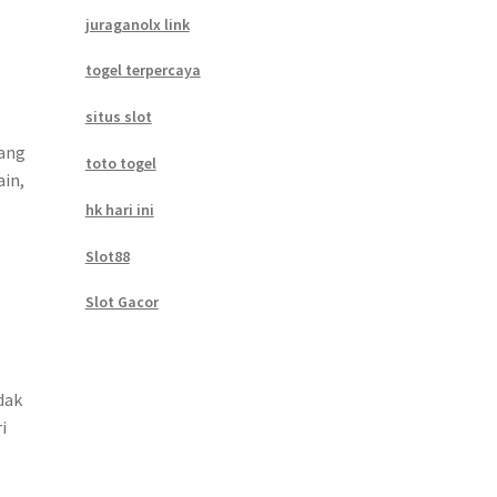
juraganolx link
togel terpercaya
situs slot
yang
toto togel
ain,
hk hari ini
Slot88
Slot Gacor
dak
i