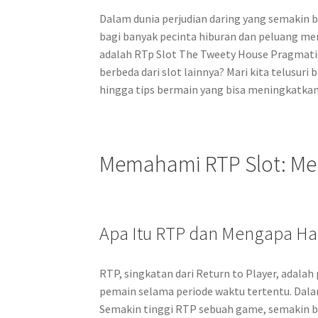
Dalam dunia perjudian daring yang semakin 
bagi banyak pecinta hiburan dan peluang mer
adalah RTp Slot The Tweety House Pragmati
berbeda dari slot lainnya? Mari kita telusuri 
hingga tips bermain yang bisa meningkatk
Memahami RTP Slot: Men
Apa Itu RTP dan Mengapa Har
RTP, singkatan dari Return to Player, adalah
pemain selama periode waktu tertentu. Dalam
Semakin tinggi RTP sebuah game, semakin b