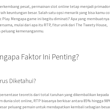
berkembang pesat, permainan slot online tetap menjadi primado
aih keuntungan besar. Salah satu opsi menarik yang bisa kamu c
c Play. Mengapa game ini begitu diminati? Apa yang membuatnya
bersama, mulai dari apa itu RTP, fitur unik dari The Tweety House,
an peluang kemenanganmu.
gapa Faktor Ini Penting?
us Diketahui?
 persentase teoretis dari total taruhan yang dikembalikan kepada
 dunia slot online, RTP biasanya berkisar antara 85% hingga 98
esar peluang pemain untuk mendapatkan kembali sebagian besa