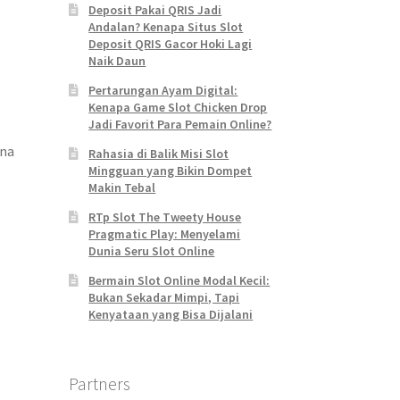
Deposit Pakai QRIS Jadi
Andalan? Kenapa Situs Slot
Deposit QRIS Gacor Hoki Lagi
Naik Daun
Pertarungan Ayam Digital:
Kenapa Game Slot Chicken Drop
Jadi Favorit Para Pemain Online?
ana
Rahasia di Balik Misi Slot
Mingguan yang Bikin Dompet
Makin Tebal
RTp Slot The Tweety House
Pragmatic Play: Menyelami
Dunia Seru Slot Online
Bermain Slot Online Modal Kecil:
Bukan Sekadar Mimpi, Tapi
Kenyataan yang Bisa Dijalani
Partners