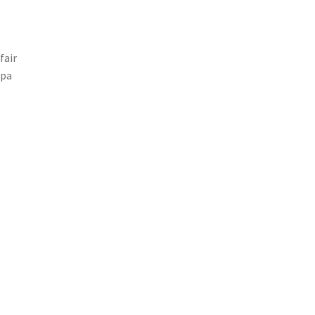
fair
npa