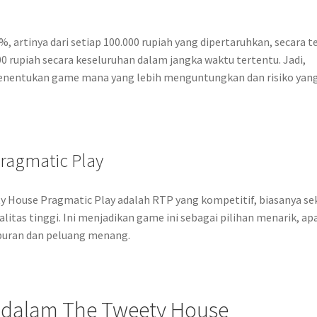
, artinya dari setiap 100.000 rupiah yang dipertaruhkan, secara te
 rupiah secara keseluruhan dalam jangka waktu tertentu. Jadi,
nentukan game mana yang lebih menguntungkan dan risiko yan
ragmatic Play
ety House Pragmatic Play adalah RTP yang kompetitif, biasanya se
alitas tinggi. Ini menjadikan game ini sebagai pilihan menarik, ap
buran dan peluang menang.
ik dalam The Tweety House