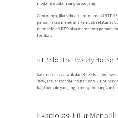
modalnya dalam jangka panjang.
Contohnya, jika sebuah slot memiliki RTP 96%
pemain akan menerima kembali sekitar 96.000
mempelajari RTP bisa membantu pemain me
terlibat.
RTP Slot The Tweety House P
Salah satu daya tarik dari RTp Slot The Twe
96%, sesuai standar industri untuk slot berku
bagi pemain yang ingin menyeimbangkan hi
Eksplorasi Fitur Menar