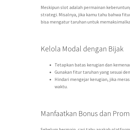
Meskipun slot adalah permainan keberunt
strategi. Misalnya, jika kamu tahu bahwa fi
bisa mengatur taruhan untuk memaksimalka
Kelola Modal dengan Bijak
Tetapkan batas kerugian dan kemena
Gunakan fitur taruhan yang sesuai de
Hindari mengejar kerugian, jika meras
waktu.
Manfaatkan Bonus dan Prom
Sebelum bermain, cari tahu apakah platform