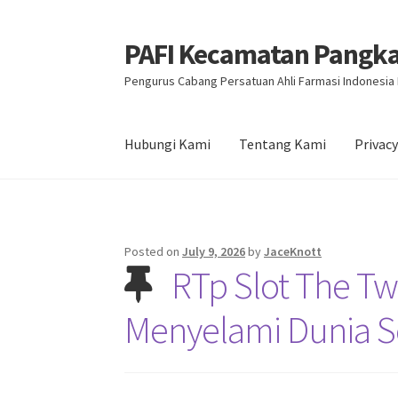
PAFI Kecamatan Pangk
Skip
Skip
to
to
Pengurus Cabang Persatuan Ahli Farmasi Indonesi
navigation
content
Hubungi Kami
Tentang Kami
Privacy
Home
Hubungi Kami
Privacy Policy
Tentang K
Posted on
July 9, 2026
by
JaceKnott
RTp Slot The Tw
Menyelami Dunia Se