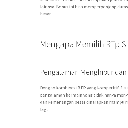
lainnya. Bonus ini bisa memperpanjang du
besar.
Mengapa Memilih RTp Sl
Pengalaman Menghibur dan
Dengan kombinasi RTP yang kompetitif, fitu
pengalaman bermain yang tidak hanya menye
dan kemenangan besar diharapkan mampu mem
lagi.