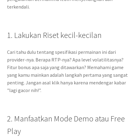
terkendali.
1. Lakukan Riset kecil-kecilan
Cari tahu dulu tentang spesifikasi permainan ini dari
provider-nya. Berapa RTP-nya? Apa level volatilitasnya?
Fitur bonus apa saja yang ditawarkan? Memahami game
yang kamu mainkan adalah langkah pertama yang sangat
penting. Jangan asal klik hanya karena mendengar kabar
"lagi gacor nih!".
2. Manfaatkan Mode Demo atau Free
Play