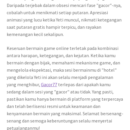
Daripada terjebak dalam obsesi mencari fase "gacor"-nya,
cobalah untuk menikmati setiap putaran. Apresiasi
animasi yang lucu ketika Yeti muncul, nikmati ketegangan
saat putaran gratis hampir terpicu, dan rayakan
kemenangan kecil sekalipun.
Keseruan bermain game online terletak pada kombinasi
antara harapan, ketegangan, dan kejutan. Ketika kamu
bermain dengan bijak, memahami mekanisme game, dan
mengelola ekspektasi, maka sesi bermainmu di "hotel"
yang dikelola Yeti ini akan selalu menjadi pengalaman
yang menghibur,
Gacor77
terlepas dari apakah kamu
sedang dalam sesi yang "gacor" atau tidak. Yang pasti,
pastikan kamu hanya bermain di platform yang terpercaya
dan telah berlisensi resmi untuk keamanan dan
kenyamanan bermain yang maksimal. Selamat bersenang-
senang dan semoga keberuntungan selalu menyertai
petualanganmu!