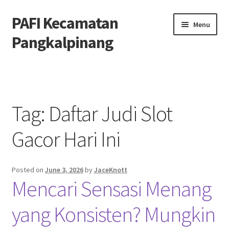
PAFI Kecamatan
Skip
Skip
Menu
to
to
Pangkalpinang
navigation
content
Home
Hubungi Kami
Tag:
Daftar Judi Slot
Privacy Policy
Gacor Hari Ini
Tentang Kami
Posted on
June 3, 2026
by
JaceKnott
Mencari Sensasi Menang
yang Konsisten? Mungkin