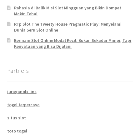
Rahasia di Balik Misi Slot Mingguan yang Bikin Dompet
Makin Tebal
RTp Slot The Tweety House Pragmatic Play: Menyelami
Dunia Seru Slot Online
Bermain Slot Online Modal Kecil: Bukan Sekadar Mimpi, Tapi
Kenyataan yang Bisa Dijalani
Partners
juraganolx link
togel terpercaya
situs slot
toto togel