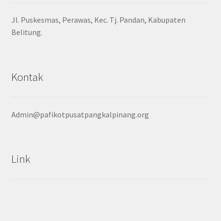
Jl. Puskesmas, Perawas, Kec. Tj. Pandan, Kabupaten
Belitung.
Kontak
Admin@pafikotpusatpangkalpinang.org
Link