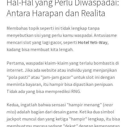
Hal-Hal yang Perlu Diwaspadai:
Antara Harapan dan Realita
Membahas topik seperti ini tidak lengkap tanpa
menyebutkan sisi yang perlu kamu waspadai. Antusiasme
mencari slot yang lagi gacor, seperti
Hotel Yeti-Way
,
kadang bisa membuat kita lengah.
Pertama, waspadai klaim-klaim yang terlalu bombastis di
internet. Jika ada website atau individu yang menjanjikan
"pola pasti" atau "jam-jam gacor" untuk slot ini dengan
meminta bayaran, itu hampir bisa dipastikan penipuan.
Tidak ada yang bisa memprediksi RNG.
Kedua, ingatlah bahwa sensasi "hampir menang" (
near
miss
) adalah bagian dari desain game. Ketika dua simbol
jackpot muncul dan yang ketiga "hampir" lengkap, itu bisa
membuatmu merasa sedang "dekat" dengan kemenangan