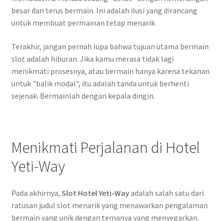
besar dan terus bermain. Ini adalah ilusi yang dirancang
untuk membuat permainan tetap menarik.
Terakhir, jangan pernah lupa bahwa tujuan utama bermain
slot adalah hiburan. Jika kamu merasa tidak lagi
menikmati prosesnya, atau bermain hanya karena tekanan
untuk "balik modal", itu adalah tanda untuk berhenti
sejenak. Bermainlah dengan kepala dingin.
Menikmati Perjalanan di Hotel
Yeti-Way
Pada akhirnya,
Slot Hotel Yeti-Way
adalah salah satu dari
ratusan judul slot menarik yang menawarkan pengalaman
bermain yang unik dengan temanya yang menyegarkan.