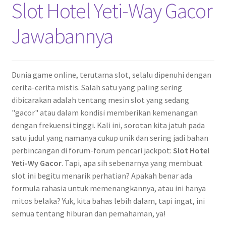
Slot Hotel Yeti-Way Gacor
Jawabannya
Dunia game online, terutama slot, selalu dipenuhi dengan
cerita-cerita mistis. Salah satu yang paling sering
dibicarakan adalah tentang mesin slot yang sedang
"gacor" atau dalam kondisi memberikan kemenangan
dengan frekuensi tinggi. Kali ini, sorotan kita jatuh pada
satu judul yang namanya cukup unik dan sering jadi bahan
perbincangan di forum-forum pencari jackpot:
Slot Hotel
Yeti-Wy Gacor
. Tapi, apa sih sebenarnya yang membuat
slot ini begitu menarik perhatian? Apakah benar ada
formula rahasia untuk memenangkannya, atau ini hanya
mitos belaka? Yuk, kita bahas lebih dalam, tapi ingat, ini
semua tentang hiburan dan pemahaman, ya!