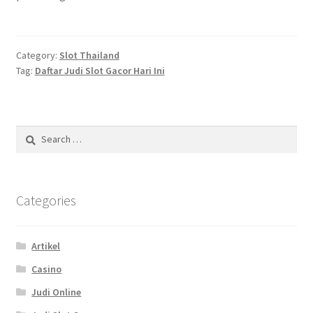
Category:
Slot Thailand
Tag:
Daftar Judi Slot Gacor Hari Ini
Search
for:
Categories
Artikel
Casino
Judi Online