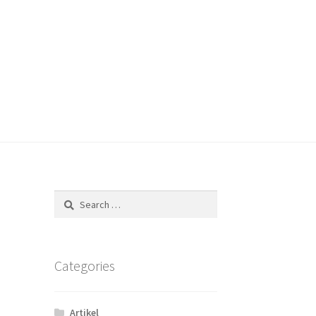
Search
for:
Categories
Artikel