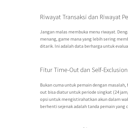
Riwayat Transaksi dan Riwayat P
Jangan malas membuka menu riwayat. Dengan 
menang, game mana yang lebih sering membe
ditarik. Ini adalah data berharga untuk evaluas
Fitur Time-Out dan Self-Exclusion
Bukan cuma untuk pemain dengan masalah, fit
out bisa diatur untuk periode singkat (24 ja
opsi untuk mengistirahatkan akun dalam wak
berhenti sejenak adalah tanda pemain yang c