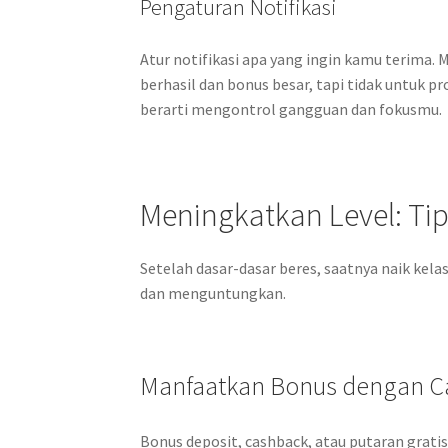
Pengaturan Notifikasi
Atur notifikasi apa yang ingin kamu terima
berhasil dan bonus besar, tapi tidak untuk 
berarti mengontrol gangguan dan fokusmu.
Meningkatkan Level: Ti
Setelah dasar-dasar beres, saatnya naik kel
dan menguntungkan.
Manfaatkan Bonus dengan C
Bonus deposit, cashback, atau putaran gratis 