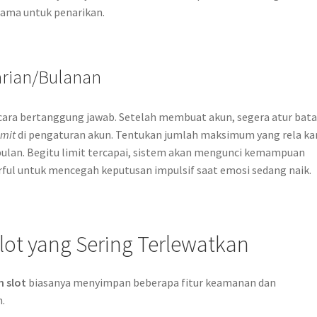
lama untuk penarikan.
arian/Bulanan
ecara bertanggung jawab. Setelah membuat akun, segera atur bata
imit
di pengaturan akun. Tentukan jumlah maksimum yang rela k
bulan. Begitu limit tercapai, sistem akan mengunci kemampuan
rful untuk mencegah keputusan impulsif saat emosi sedang naik.
Slot yang Sering Terlewatkan
n slot
biasanya menyimpan beberapa fitur keamanan dan
.