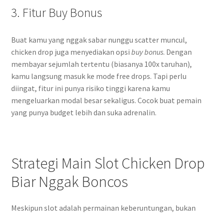
3. Fitur Buy Bonus
Buat kamu yang nggak sabar nunggu scatter muncul,
chicken drop juga menyediakan opsi
buy bonus
. Dengan
membayar sejumlah tertentu (biasanya 100x taruhan),
kamu langsung masuk ke mode free drops. Tapi perlu
diingat, fitur ini punya risiko tinggi karena kamu
mengeluarkan modal besar sekaligus. Cocok buat pemain
yang punya budget lebih dan suka adrenalin.
Strategi Main Slot Chicken Drop
Biar Nggak Boncos
Meskipun slot adalah permainan keberuntungan, bukan