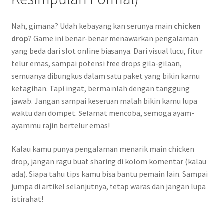
Nah, gimana? Udah kebayang kan serunya main
chicken
drop
? Game ini benar-benar menawarkan pengalaman
yang beda dari slot online biasanya. Dari visual lucu, fitur
telur emas, sampai potensi free drops gila-gilaan,
semuanya dibungkus dalam satu paket yang bikin kamu
ketagihan. Tapi ingat, bermainlah dengan tanggung
jawab. Jangan sampai keseruan malah bikin kamu lupa
waktu dan dompet. Selamat mencoba, semoga ayam-
ayammu rajin bertelur emas!
Kalau kamu punya pengalaman menarik main chicken
drop, jangan ragu buat sharing di kolom komentar (kalau
ada). Siapa tahu tips kamu bisa bantu pemain lain. Sampai
jumpa di artikel selanjutnya, tetap waras dan jangan lupa
istirahat!