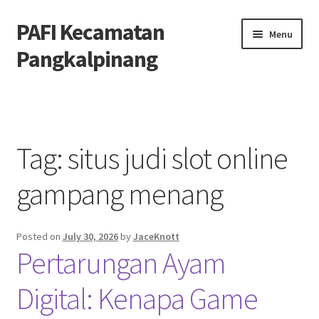
PAFI Kecamatan
Skip
Skip
Menu
to
to
Pangkalpinang
navigation
content
Home
Hubungi Kami
Tag:
situs judi slot online
Privacy Policy
gampang menang
Tentang Kami
Posted on
July 30, 2026
by
JaceKnott
Pertarungan Ayam
Digital: Kenapa Game