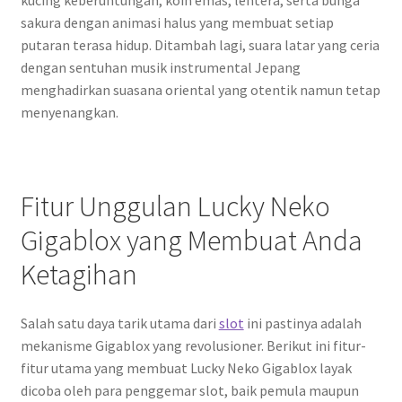
kucing keberuntungan, koin emas, lentera, serta bunga
sakura dengan animasi halus yang membuat setiap
putaran terasa hidup. Ditambah lagi, suara latar yang ceria
dengan sentuhan musik instrumental Jepang
menghadirkan suasana oriental yang otentik namun tetap
menyenangkan.
Fitur Unggulan Lucky Neko
Gigablox yang Membuat Anda
Ketagihan
Salah satu daya tarik utama dari
slot
ini pastinya adalah
mekanisme Gigablox yang revolusioner. Berikut ini fitur-
fitur utama yang membuat Lucky Neko Gigablox layak
dicoba oleh para penggemar slot, baik pemula maupun