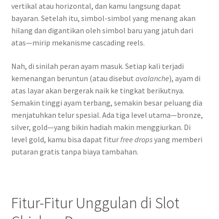
vertikal atau horizontal, dan kamu langsung dapat
bayaran. Setelah itu, simbol-simbol yang menang akan
hilang dan digantikan oleh simbol baru yang jatuh dari
atas—mirip mekanisme cascading reels.
Nah, di sinilah peran ayam masuk. Setiap kali terjadi
kemenangan beruntun (atau disebut
avalanche
), ayam di
atas layar akan bergerak naik ke tingkat berikutnya.
Semakin tinggi ayam terbang, semakin besar peluang dia
menjatuhkan telur spesial. Ada tiga level utama—bronze,
silver, gold—yang bikin hadiah makin menggiurkan. Di
level gold, kamu bisa dapat fitur
free drops
yang memberi
putaran gratis tanpa biaya tambahan.
Fitur-Fitur Unggulan di Slot