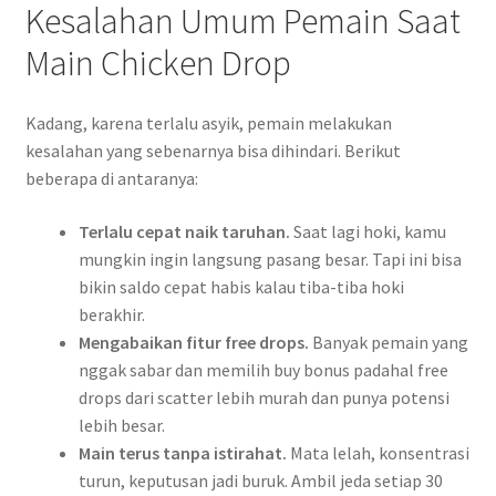
Kesalahan Umum Pemain Saat
Main Chicken Drop
Kadang, karena terlalu asyik, pemain melakukan
kesalahan yang sebenarnya bisa dihindari. Berikut
beberapa di antaranya:
Terlalu cepat naik taruhan.
Saat lagi hoki, kamu
mungkin ingin langsung pasang besar. Tapi ini bisa
bikin saldo cepat habis kalau tiba-tiba hoki
berakhir.
Mengabaikan fitur free drops.
Banyak pemain yang
nggak sabar dan memilih buy bonus padahal free
drops dari scatter lebih murah dan punya potensi
lebih besar.
Main terus tanpa istirahat.
Mata lelah, konsentrasi
turun, keputusan jadi buruk. Ambil jeda setiap 30