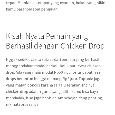
cepat. Mainlah di tempat yang nyaman, bukan yang bikin
kamu paranoid soal penipuan.
Kisah Nyata Pemain yang
Berhasil dengan Chicken Drop
Nggak sedikit cerita sukses dari pemain yang berhasil
menggandakan modal berkali-kali lipat lewat chicken
drop. Ada yang main modal Rp50 ribu, terus dapat free
drops beruntun hingga menang Rp2 juta. Tapi ada juga
yang malah boncos karena terlalu serakah. Intinya,
chicken drop adalah game yang adil—kamu bisa kaya
mendadak, bisa juga habis dalam sekejap. Yang penting,
nikmati prosesnya.