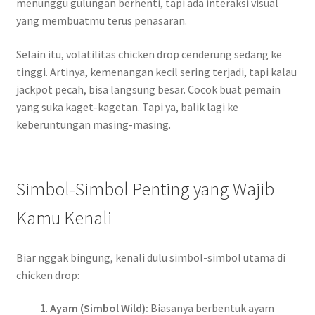
menunggu gulungan berhenti, tapi ada interaksi visual
yang membuatmu terus penasaran.
Selain itu, volatilitas chicken drop cenderung sedang ke
tinggi. Artinya, kemenangan kecil sering terjadi, tapi kalau
jackpot pecah, bisa langsung besar. Cocok buat pemain
yang suka kaget-kagetan. Tapi ya, balik lagi ke
keberuntungan masing-masing.
Simbol-Simbol Penting yang Wajib
Kamu Kenali
Biar nggak bingung, kenali dulu simbol-simbol utama di
chicken drop:
Ayam (Simbol Wild):
Biasanya berbentuk ayam