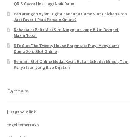
QRIS Gacor Hoki Lagi Naik Daun
Pertarungan Ayam Digital: Kenapa Game Slot Chicken Drop
Jadi Favorit Para Pemain Online?
Rahasia di Balik Misi Slot Mingguan yang Bikin Dompet
Makin Tebal
RTp Slot The Tweety House Pragmatic Play: Menyelami
Dunia Seru Slot Online
Bermain Slot Online Modal Kecil: Bukan Sekadar Mimpi, Tapi
Kenyataan yang Bisa Dijalani
Partners
juraganolx link
togel terpercaya