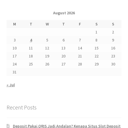
August 2026
M
T
W
T
F
S
S
1
2
3
4
5
6
7
8
9
10
11
12
13
14
15
16
17
18
19
20
21
22
23
24
25
26
27
28
29
30
31
« Jul
Recent Posts
Deposit Pakai QRIS Jadi Andalan? Kenapa Situs Slot Deposit