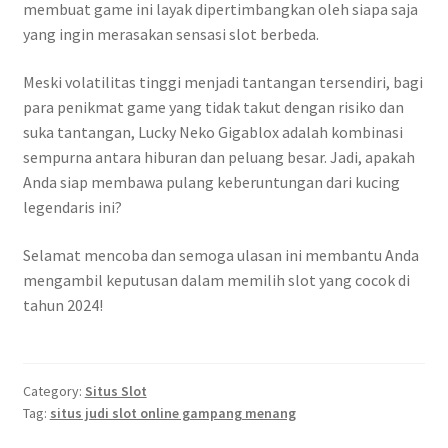
membuat game ini layak dipertimbangkan oleh siapa saja
yang ingin merasakan sensasi slot berbeda.
Meski volatilitas tinggi menjadi tantangan tersendiri, bagi
para penikmat game yang tidak takut dengan risiko dan
suka tantangan, Lucky Neko Gigablox adalah kombinasi
sempurna antara hiburan dan peluang besar. Jadi, apakah
Anda siap membawa pulang keberuntungan dari kucing
legendaris ini?
Selamat mencoba dan semoga ulasan ini membantu Anda
mengambil keputusan dalam memilih slot yang cocok di
tahun 2024!
Category:
Situs Slot
Tag:
situs judi slot online gampang menang