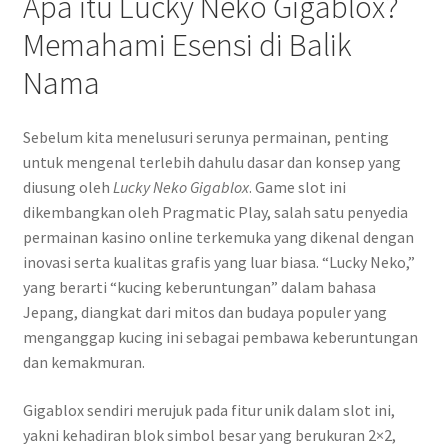
Apa itu Lucky Neko Gigablox?
Memahami Esensi di Balik
Nama
Sebelum kita menelusuri serunya permainan, penting
untuk mengenal terlebih dahulu dasar dan konsep yang
diusung oleh
Lucky Neko Gigablox
. Game slot ini
dikembangkan oleh Pragmatic Play, salah satu penyedia
permainan kasino online terkemuka yang dikenal dengan
inovasi serta kualitas grafis yang luar biasa. “Lucky Neko,”
yang berarti “kucing keberuntungan” dalam bahasa
Jepang, diangkat dari mitos dan budaya populer yang
menganggap kucing ini sebagai pembawa keberuntungan
dan kemakmuran.
Gigablox sendiri merujuk pada fitur unik dalam slot ini,
yakni kehadiran blok simbol besar yang berukuran 2×2,