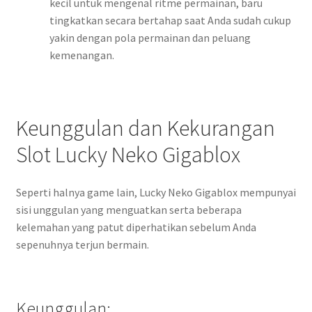
kecil untuk mengenal ritme permainan, baru
tingkatkan secara bertahap saat Anda sudah cukup
yakin dengan pola permainan dan peluang
kemenangan.
Keunggulan dan Kekurangan
Slot Lucky Neko Gigablox
Seperti halnya game lain, Lucky Neko Gigablox mempunyai
sisi unggulan yang menguatkan serta beberapa
kelemahan yang patut diperhatikan sebelum Anda
sepenuhnya terjun bermain.
Keunggulan: