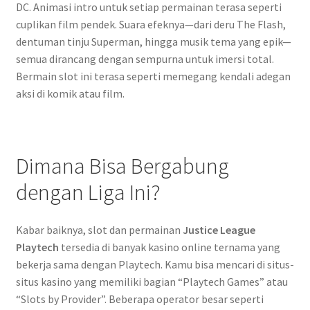
DC. Animasi intro untuk setiap permainan terasa seperti
cuplikan film pendek. Suara efeknya—dari deru The Flash,
dentuman tinju Superman, hingga musik tema yang epik—
semua dirancang dengan sempurna untuk imersi total.
Bermain slot ini terasa seperti memegang kendali adegan
aksi di komik atau film.
Dimana Bisa Bergabung
dengan Liga Ini?
Kabar baiknya, slot dan permainan
Justice League
Playtech
tersedia di banyak kasino online ternama yang
bekerja sama dengan Playtech. Kamu bisa mencari di situs-
situs kasino yang memiliki bagian “Playtech Games” atau
“Slots by Provider”. Beberapa operator besar seperti