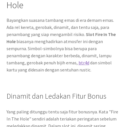
Hole
Bayangkan suasana tambang emas di era demam emas.
Ada rel kereta, gerobak, dinamit, dan tentu saja, para
penambang yang siap mengambil risiko.
Slot Fire In The
Hole
biasanya menghadirkan atmosfer ini dengan
sempurna. Simbol-simbolnya bisa berupa para
penambang dengan karakter berbeda, dinamit, lampu
tambang, gerobak penuh bijih emas,
btr4d
dan simbol
kartu yang didesain dengan sentuhan rustic.
Dinamit dan Ledakan Fitur Bonus
Yang paling ditunggu tentu saja fitur bonusnya. Kata "Fire
In The Hole" sendiri adalah teriakan peringatan sebelum
meledakkan dinamit. Dalam slot ini, dinamit sering