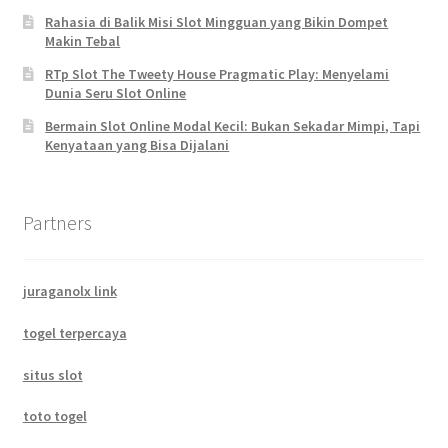
Rahasia di Balik Misi Slot Mingguan yang Bikin Dompet
Makin Tebal
RTp Slot The Tweety House Pragmatic Play: Menyelami
Dunia Seru Slot Online
Bermain Slot Online Modal Kecil: Bukan Sekadar Mimpi, Tapi
Kenyataan yang Bisa Dijalani
Partners
juraganolx link
togel terpercaya
situs slot
toto togel