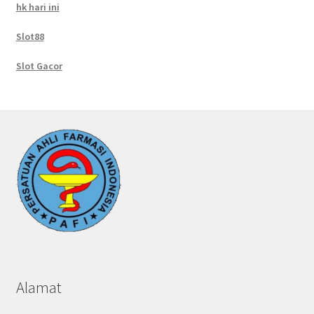
hk hari ini
Slot88
Slot Gacor
Alamat