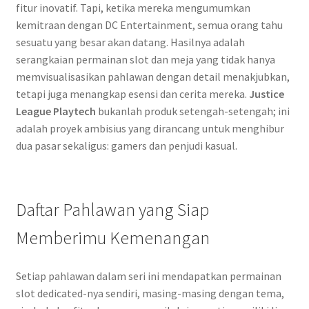
fitur inovatif. Tapi, ketika mereka mengumumkan
kemitraan dengan DC Entertainment, semua orang tahu
sesuatu yang besar akan datang. Hasilnya adalah
serangkaian permainan slot dan meja yang tidak hanya
memvisualisasikan pahlawan dengan detail menakjubkan,
tetapi juga menangkap esensi dan cerita mereka.
Justice
League Playtech
bukanlah produk setengah-setengah; ini
adalah proyek ambisius yang dirancang untuk menghibur
dua pasar sekaligus: gamers dan penjudi kasual.
Daftar Pahlawan yang Siap
Memberimu Kemenangan
Setiap pahlawan dalam seri ini mendapatkan permainan
slot dedicated-nya sendiri, masing-masing dengan tema,