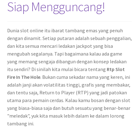
Siap Mengguncang!
Dunia slot online itu ibarat tambang emas yang penuh
dengan dinamit. Setiap putaran adalah sebuah penggalian,
dan kita semua mencari ledakan jackpot yang bisa
mengubah segalanya. Tapi bagaimana kalau ada game
yang memang sengaja dibangun dengan konsep ledakan
itu sendiri? Di sinilah kita mulai bicara tentang
Rtp Slot
Fire In The Hole
. Bukan cuma sekadar nama yang keren, ini
adalah janji akan volatilitas tinggi, grafis yang membakar,
dan tentu saja, Return to Player (RTP) yang jadi patokan
utama para pemain cerdas. Kalau kamu bosan dengan slot
yang biasa-biasa saja dan butuh sesuatu yang benar-benar
"meledak", yuk kita masuk lebih dalam ke dalam lorong
tambang ini.