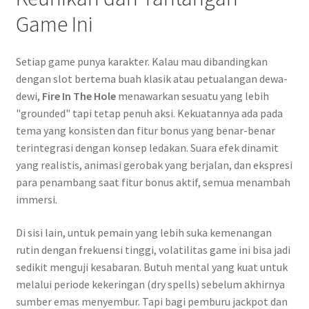
Game Ini
Setiap game punya karakter. Kalau mau dibandingkan
dengan slot bertema buah klasik atau petualangan dewa-
dewi,
Fire In The Hole
menawarkan sesuatu yang lebih
"grounded" tapi tetap penuh aksi. Kekuatannya ada pada
tema yang konsisten dan fitur bonus yang benar-benar
terintegrasi dengan konsep ledakan. Suara efek dinamit
yang realistis, animasi gerobak yang berjalan, dan ekspresi
para penambang saat fitur bonus aktif, semua menambah
immersi.
Di sisi lain, untuk pemain yang lebih suka kemenangan
rutin dengan frekuensi tinggi, volatilitas game ini bisa jadi
sedikit menguji kesabaran. Butuh mental yang kuat untuk
melalui periode kekeringan (dry spells) sebelum akhirnya
sumber emas menyembur. Tapi bagi pemburu jackpot dan