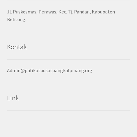
Jl. Puskesmas, Perawas, Kec. Tj. Pandan, Kabupaten
Belitung.
Kontak
Admin@pafikotpusatpangkalpinang.org
Link