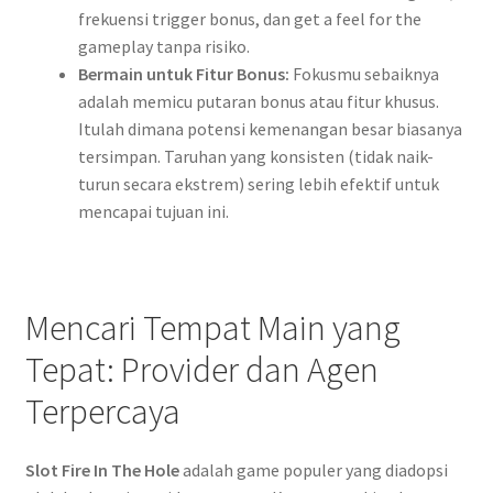
frekuensi trigger bonus, dan get a feel for the
gameplay tanpa risiko.
Bermain untuk Fitur Bonus:
Fokusmu sebaiknya
adalah memicu putaran bonus atau fitur khusus.
Itulah dimana potensi kemenangan besar biasanya
tersimpan. Taruhan yang konsisten (tidak naik-
turun secara ekstrem) sering lebih efektif untuk
mencapai tujuan ini.
Mencari Tempat Main yang
Tepat: Provider dan Agen
Terpercaya
Slot Fire In The Hole
adalah game populer yang diadopsi