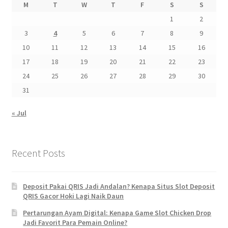
M
T
W
T
F
S
S
1
2
3
4
5
6
7
8
9
10
11
12
13
14
15
16
17
18
19
20
21
22
23
24
25
26
27
28
29
30
31
« Jul
Recent Posts
Deposit Pakai QRIS Jadi Andalan? Kenapa Situs Slot Deposit
QRIS Gacor Hoki Lagi Naik Daun
Pertarungan Ayam Digital: Kenapa Game Slot Chicken Drop
Jadi Favorit Para Pemain Online?