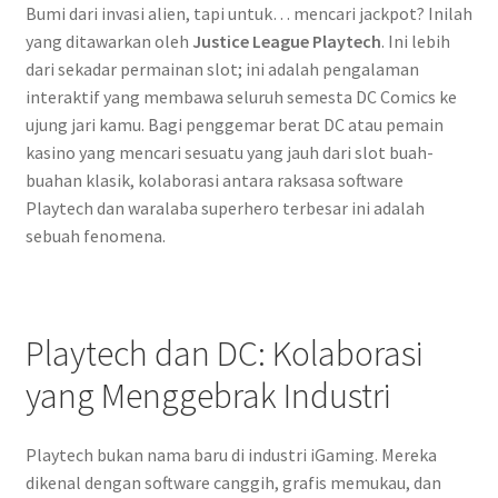
Bumi dari invasi alien, tapi untuk… mencari jackpot? Inilah
yang ditawarkan oleh
Justice League Playtech
. Ini lebih
dari sekadar permainan slot; ini adalah pengalaman
interaktif yang membawa seluruh semesta DC Comics ke
ujung jari kamu. Bagi penggemar berat DC atau pemain
kasino yang mencari sesuatu yang jauh dari slot buah-
buahan klasik, kolaborasi antara raksasa software
Playtech dan waralaba superhero terbesar ini adalah
sebuah fenomena.
Playtech dan DC: Kolaborasi
yang Menggebrak Industri
Playtech bukan nama baru di industri iGaming. Mereka
dikenal dengan software canggih, grafis memukau, dan