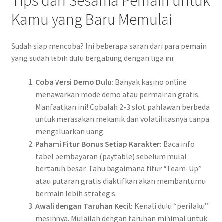
Tips dari Sesama Pemain untuk
Kamu yang Baru Memulai
Sudah siap mencoba? Ini beberapa saran dari para pemain
yang sudah lebih dulu bergabung dengan liga ini:
Coba Versi Demo Dulu:
Banyak kasino online
menawarkan mode demo atau permainan gratis.
Manfaatkan ini! Cobalah 2-3 slot pahlawan berbeda
untuk merasakan mekanik dan volatilitasnya tanpa
mengeluarkan uang.
Pahami Fitur Bonus Setiap Karakter:
Baca info
tabel pembayaran (paytable) sebelum mulai
bertaruh besar. Tahu bagaimana fitur “Team-Up”
atau putaran gratis diaktifkan akan membantumu
bermain lebih strategis.
Awali dengan Taruhan Kecil:
Kenali dulu “perilaku”
mesinnya. Mulailah dengan taruhan minimal untuk