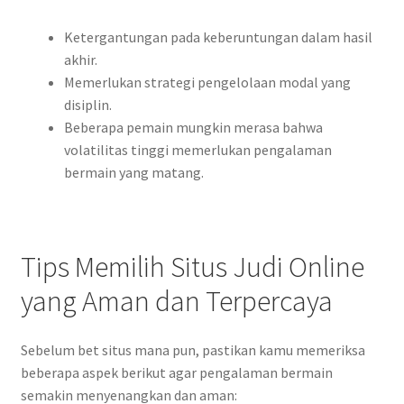
Ketergantungan pada keberuntungan dalam hasil
akhir.
Memerlukan strategi pengelolaan modal yang
disiplin.
Beberapa pemain mungkin merasa bahwa
volatilitas tinggi memerlukan pengalaman
bermain yang matang.
Tips Memilih Situs Judi Online
yang Aman dan Terpercaya
Sebelum bet situs mana pun, pastikan kamu memeriksa
beberapa aspek berikut agar pengalaman bermain
semakin menyenangkan dan aman: