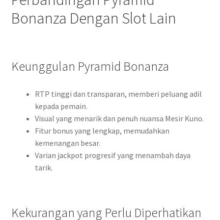
Bonanza Dengan Slot Lain
Keunggulan Pyramid Bonanza
RTP tinggi dan transparan, memberi peluang adil
kepada pemain.
Visual yang menarik dan penuh nuansa Mesir Kuno.
Fitur bonus yang lengkap, memudahkan
kemenangan besar.
Varian jackpot progresif yang menambah daya
tarik.
Kekurangan yang Perlu Diperhatikan