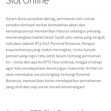
Dalam dunia perjudian daring, permainan slot online
semakin diminati berkat kemudahan akses dan
kemampuannya memberikan hiburan sekaligus peluang
memenangkan hadiah besar. Salah satu nama yang tengah
naik daun adalah RTp Slot Pyramid Bonanza. Dengan
popularitasnya yang makin meningkat, tentu banyak
pemain yang ingin tahu lebih dalam tentang permainan
ini – mulai dari apa itu RTP, fitur uniknya, hingga strategi
agar bisa mendapatkan keuntungan maksimal. Artikel ini
akan membahas secara lengkap tentang Pyramid
Bonanza, memastikan kamu mendapatkan pemahaman
yang utuh dan siap untuk meraih kemenangan!