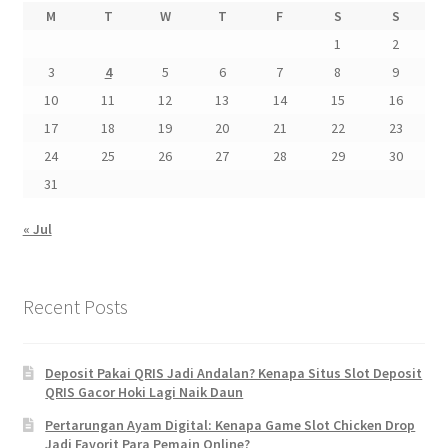
M
T
W
T
F
S
S
1
2
3
4
5
6
7
8
9
10
11
12
13
14
15
16
17
18
19
20
21
22
23
24
25
26
27
28
29
30
31
« Jul
Recent Posts
Deposit Pakai QRIS Jadi Andalan? Kenapa Situs Slot Deposit
QRIS Gacor Hoki Lagi Naik Daun
Pertarungan Ayam Digital: Kenapa Game Slot Chicken Drop
Jadi Favorit Para Pemain Online?