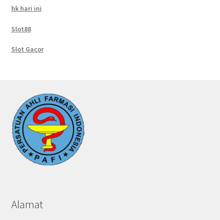
hk hari ini
Slot88
Slot Gacor
Alamat