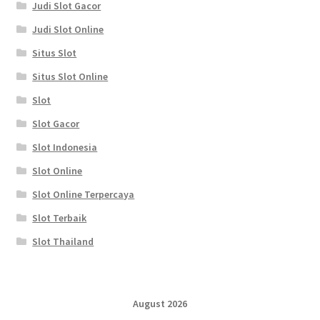
Judi Slot Gacor
Judi Slot Online
Situs Slot
Situs Slot Online
Slot
Slot Gacor
Slot Indonesia
Slot Online
Slot Online Terpercaya
Slot Terbaik
Slot Thailand
August 2026