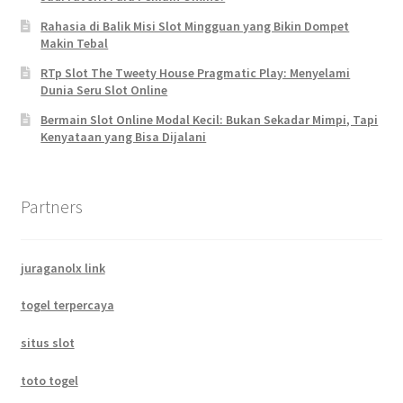
Rahasia di Balik Misi Slot Mingguan yang Bikin Dompet
Makin Tebal
RTp Slot The Tweety House Pragmatic Play: Menyelami
Dunia Seru Slot Online
Bermain Slot Online Modal Kecil: Bukan Sekadar Mimpi, Tapi
Kenyataan yang Bisa Dijalani
Partners
juraganolx link
togel terpercaya
situs slot
toto togel