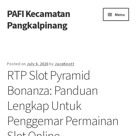
PAFI Kecamatan
Skip
Skip
Menu
to
to
Pangkalpinang
navigation
content
Home
Hubungi Kami
Posted on
July 6, 2026
by
JaceKnott
RTP Slot Pyramid
Privacy Policy
Bonanza: Panduan
Tentang Kami
Lengkap Untuk
Penggemar Permainan
Slot Online