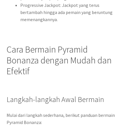
Progressive Jackpot: Jackpot yang terus
bertambah hingga ada pemain yang beruntung
memenangkannya.
Cara Bermain Pyramid
Bonanza dengan Mudah dan
Efektif
Langkah-langkah Awal Bermain
Mulai dari langkah sederhana, berikut panduan bermain
Pyramid Bonanza: