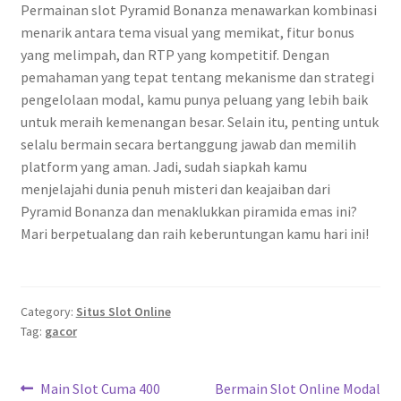
Permainan slot Pyramid Bonanza menawarkan kombinasi
menarik antara tema visual yang memikat, fitur bonus
yang melimpah, dan RTP yang kompetitif. Dengan
pemahaman yang tepat tentang mekanisme dan strategi
pengelolaan modal, kamu punya peluang yang lebih baik
untuk meraih kemenangan besar. Selain itu, penting untuk
selalu bermain secara bertanggung jawab dan memilih
platform yang aman. Jadi, sudah siapkah kamu
menjelajahi dunia penuh misteri dan keajaiban dari
Pyramid Bonanza dan menaklukkan piramida emas ini?
Mari berpetualang dan raih keberuntungan kamu hari ini!
Category:
Situs Slot Online
Tag:
gacor
Post
Previous
Next
Main Slot Cuma 400
Bermain Slot Online Modal