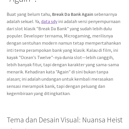
Buat yang belum tahu,
Break Da Bank Again
sebenarnya
adalah sekuel. Ya,
data sdy
ini adalah versi penyempurnaan
dari slot klasik "Break Da Bank" yang sudah lebih dulu
populer. Developer ternama, Microgaming, merilisnya
dengan sentuhan modern namun tetap mempertahankan
inti tema perampokan bank yang klasik. Kalau di film, ini
kayak "Ocean's Twelve"-nya dunia slot—lebih canggih,
lebih banyak fitur, tapi dengan karakter yang sama-sama
menarik. Kehadiran kata "Again" di sini bukan tanpa
alasan; ini adalah undangan untuk kembali merasakan
sensasi merampok bank, tapi dengan peluang dan
kegembiraan yang ditingkatkan.
Tema dan Desain Visual: Nuansa Heist