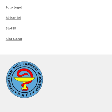
toto togel
hk hari ini
Slot88
Slot Gacor