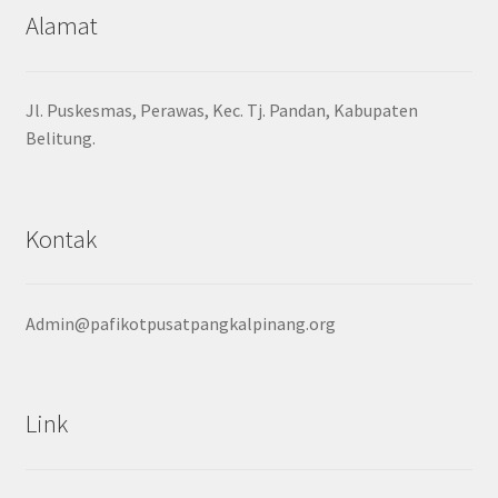
Alamat
Jl. Puskesmas, Perawas, Kec. Tj. Pandan, Kabupaten
Belitung.
Kontak
Admin@pafikotpusatpangkalpinang.org
Link