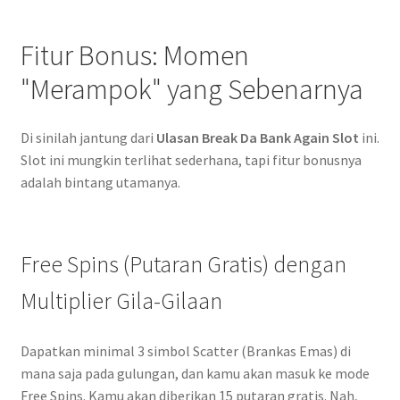
Fitur Bonus: Momen
"Merampok" yang Sebenarnya
Di sinilah jantung dari
Ulasan Break Da Bank Again Slot
ini.
Slot ini mungkin terlihat sederhana, tapi fitur bonusnya
adalah bintang utamanya.
Free Spins (Putaran Gratis) dengan
Multiplier Gila-Gilaan
Dapatkan minimal 3 simbol Scatter (Brankas Emas) di
mana saja pada gulungan, dan kamu akan masuk ke mode
Free Spins. Kamu akan diberikan 15 putaran gratis. Nah,