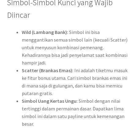
Simbol-Simbol Kunci yang Wajib
Diincar
Wild (Lambang Bank):
Simbol ini bisa
menggantikan semua simbol lain (kecuali Scatter)
untuk menyusun kombinasi pemenang.
Kehadirannya bisa jadi penyelamat saat kombinasi
hampir jadi.
Scatter (Brankas Emas):
Ini adalah tiketmu masuk
ke fitur bonus utama. Cari simbol brankas emas ini
di mana saja di gulungan, dan kamu bisa memicu
putaran gratis.
Simbol Uang Kertas Ungu:
Simbol dengan nilai
tertinggi dalam permainan dasar. Dapatkan lima
simbol ini dalam satu payline untuk kemenangan
besar.