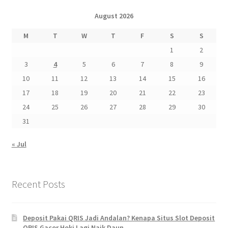
August 2026
M
T
W
T
F
S
S
1
2
3
4
5
6
7
8
9
10
11
12
13
14
15
16
17
18
19
20
21
22
23
24
25
26
27
28
29
30
31
« Jul
Recent Posts
Deposit Pakai QRIS Jadi Andalan? Kenapa Situs Slot Deposit
QRIS Gacor Hoki Lagi Naik Daun