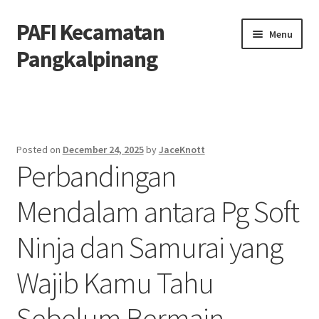
PAFI Kecamatan
Skip
Skip
Menu
to
to
Pangkalpinang
navigation
content
Home
Hubungi Kami
Posted on
December 24, 2025
by
JaceKnott
Perbandingan
Privacy Policy
Mendalam antara Pg Soft
Tentang Kami
Ninja dan Samurai yang
Wajib Kamu Tahu
Sebelum Bermain