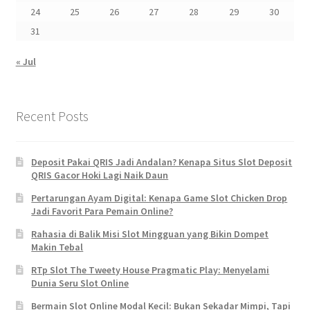
24
25
26
27
28
29
30
31
« Jul
Recent Posts
Deposit Pakai QRIS Jadi Andalan? Kenapa Situs Slot Deposit
QRIS Gacor Hoki Lagi Naik Daun
Pertarungan Ayam Digital: Kenapa Game Slot Chicken Drop
Jadi Favorit Para Pemain Online?
Rahasia di Balik Misi Slot Mingguan yang Bikin Dompet
Makin Tebal
RTp Slot The Tweety House Pragmatic Play: Menyelami
Dunia Seru Slot Online
Bermain Slot Online Modal Kecil: Bukan Sekadar Mimpi, Tapi