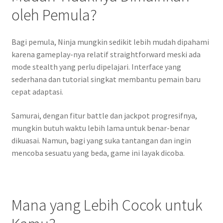
oleh Pemula?
Bagi pemula, Ninja mungkin sedikit lebih mudah dipahami
karena gameplay-nya relatif straightforward meski ada
mode stealth yang perlu dipelajari. Interface yang
sederhana dan tutorial singkat membantu pemain baru
cepat adaptasi.
Samurai, dengan fitur battle dan jackpot progresifnya,
mungkin butuh waktu lebih lama untuk benar-benar
dikuasai. Namun, bagi yang suka tantangan dan ingin
mencoba sesuatu yang beda, game ini layak dicoba.
Mana yang Lebih Cocok untuk