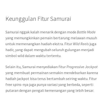
Keunggulan Fitur Samurai
Samurai nggak kalah menarik dengan mode
Battle Mode
yang memungkinkan pemain bertarung melawan musuh
untuk memenangkan hadiah ekstra. Fitur
Wild Reels
juga
hadir, yang dapat mengubah seluruh gulungan menjadi
simbol wild dalam waktu tertentu.
Selain itu, Samurai menyediakan fitur
Progressive Jackpot
yang membuat permainan semakin mendebarkan karena
hadiah jackpot bisa terus bertambah seiring waktu. Fitur
free spins-nya juga punya variasi yang berbeda, seperti
putaran dengan pengali kemenangan yang lebih besar.