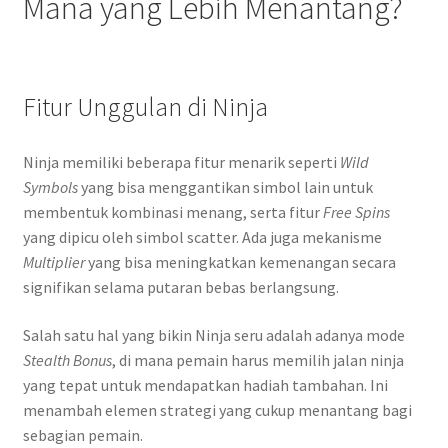
Mana yang Lebih Menantang?
Fitur Unggulan di Ninja
Ninja memiliki beberapa fitur menarik seperti
Wild
Symbols
yang bisa menggantikan simbol lain untuk
membentuk kombinasi menang, serta fitur
Free Spins
yang dipicu oleh simbol scatter. Ada juga mekanisme
Multiplier
yang bisa meningkatkan kemenangan secara
signifikan selama putaran bebas berlangsung.
Salah satu hal yang bikin Ninja seru adalah adanya mode
Stealth Bonus
, di mana pemain harus memilih jalan ninja
yang tepat untuk mendapatkan hadiah tambahan. Ini
menambah elemen strategi yang cukup menantang bagi
sebagian pemain.