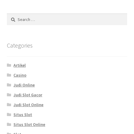
Search
for:
Categories
Artikel
Casino
Judi Online
Judi Slot Gacor
Judi Slot Online
Situs Slot
Situs Slot Online