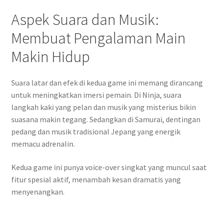
Aspek Suara dan Musik:
Membuat Pengalaman Main
Makin Hidup
Suara latar dan efek di kedua game ini memang dirancang
untuk meningkatkan imersi pemain. Di Ninja, suara
langkah kaki yang pelan dan musik yang misterius bikin
suasana makin tegang. Sedangkan di Samurai, dentingan
pedang dan musik tradisional Jepang yang energik
memacu adrenalin.
Kedua game ini punya voice-over singkat yang muncul saat
fitur spesial aktif, menambah kesan dramatis yang
menyenangkan.