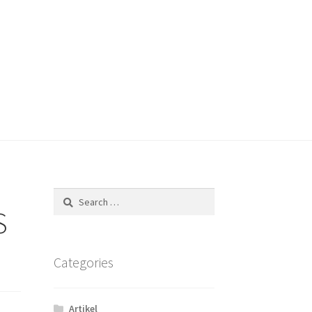
Search
for:
S
Categories
Artikel