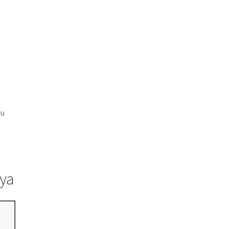
mu
nya