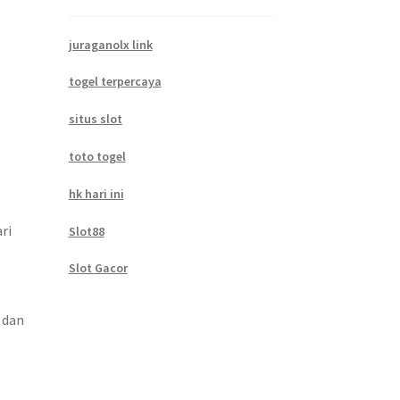
juraganolx link
togel terpercaya
situs slot
toto togel
hk hari ini
ri
Slot88
Slot Gacor
 dan