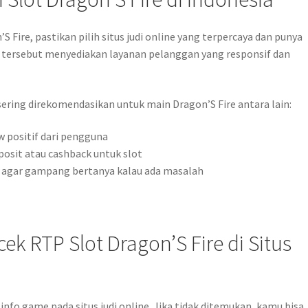
Fire, pastikan pilih situs judi online yang terpercaya dan punya
itus tersebut menyediakan layanan pelanggan yang responsif dan
sering direkomendasikan untuk main Dragon’S Fire antara lain:
w positif dari pengguna
sit atau cashback untuk slot
at agar gampang bertanya kalau ada masalah
 RTP Slot Dragon’S Fire di Situs
info game pada situs judi online. Jika tidak ditemukan, kamu bisa