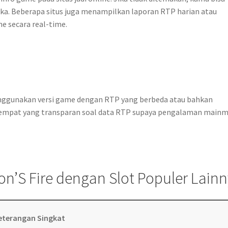
ka. Beberapa situs juga menampilkan laporan RTP harian atau
 secara real-time.
nggunakan versi game dengan RTP yang berbeda atau bahkan
i tempat yang transparan soal data RTP supaya pengalaman main
n’S Fire dengan Slot Populer Lain
eterangan Singkat