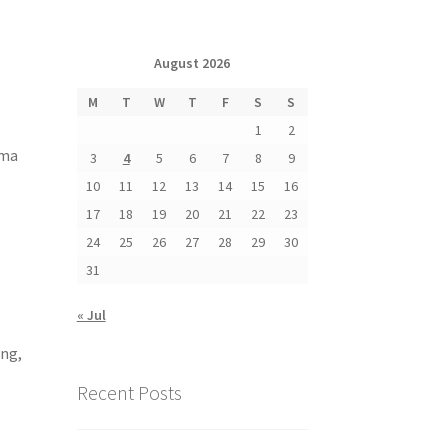
August 2026
M
T
W
T
F
S
S
1
2
ema
3
4
5
6
7
8
9
10
11
12
13
14
15
16
17
18
19
20
21
22
23
24
25
26
27
28
29
30
31
« Jul
ng,
Recent Posts