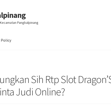
alpinang
a Kecamatan Pangkalpinang
 Policy
ami
ngkan Sih Rtp Slot Dragon’
inta Judi Online?