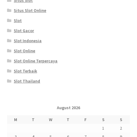
Situs Slot
Situs Slot Online
Slot
Slot Gacor
Slot Indonesia
Slot Online
Slot Online Terpercaya
Slot Terbaik
Slot Thailand
August 2026
M
T
W
T
F
S
S
1
2
3
4
5
6
7
8
9