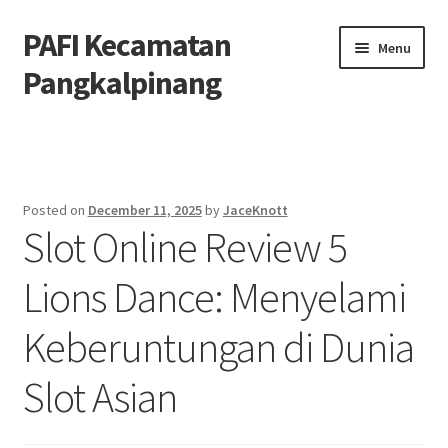
PAFI Kecamatan
Skip
Skip
Menu
to
to
Pangkalpinang
navigation
content
Home
Hubungi Kami
Posted on
December 11, 2025
by
JaceKnott
Slot Online Review 5
Privacy Policy
Lions Dance: Menyelami
Tentang Kami
Keberuntungan di Dunia
Slot Asian