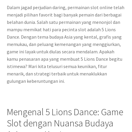
Dalam jagad perjudian daring, permainan slot online telah
menjadi pilihan favorit bagi banyak pemain dari berbagai
belahan dunia. Salah satu permainan yang menonjol dan
mampu memikat hati para pecinta slot adalah 5 Lions
Dance. Dengan tema budaya Asia yang kental, grafis yang
memukau, dan peluang kemenangan yang menggiurkan,
game ini layak untuk diulas secara mendalam. Apakah
kamu penasaran apa yang membuat 5 Lions Dance begitu
istimewa? Mari kita telusuri semua keunikan, fitur
menarik, dan strategi terbaik untuk menaklukkan
gulungan keberuntungan ini.
Mengenal 5 Lions Dance: Game
Slot dengan Nuansa Budaya