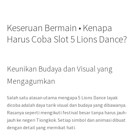
Keseruan Bermain • Kenapa
Harus Coba Slot 5 Lions Dance?
Keunikan Budaya dan Visual yang
Mengagumkan
Salah satu alasan utama mengapa 5 Lions Dance layak
dicoba adalah daya tarik visual dan budaya yang dibawanya.
Rasanya seperti mengikuti festival besar tanpa harus jauh-
jauh ke negeri Tiongkok. Setiap simbol dan animasi dibuat
dengan detail yang memikat hati.