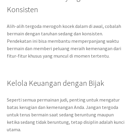
Konsisten
Alih-alih tergoda merogoh kocek dalam di awal, cobalah
bermain dengan taruhan sedang dan konsisten.
Pendekatan ini bisa membantu memperpanjang waktu
bermain dan memberi peluang meraih kemenangan dari
fitur-fitur khusus yang muncul di momen tertentu.
Kelola Keuangan dengan Bijak
Seperti semua permainan judi, penting untuk mengatur
batas kerugian dan kemenangan Anda. Jangan tergoda
untuk terus bermain saat sedang beruntung maupun
ketika sedang tidak beruntung, tetap disiplin adalah kunci
utama.