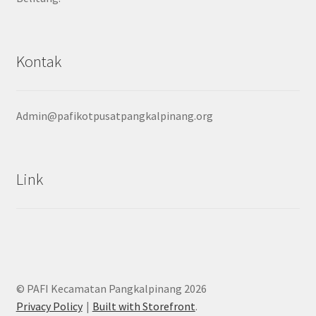
Kontak
Admin@pafikotpusatpangkalpinang.org
Link
© PAFI Kecamatan Pangkalpinang 2026
Privacy Policy
Built with Storefront
.