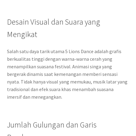
Desain Visual dan Suara yang
Mengikat
Salah satu daya tarik utama 5 Lions Dance adalah grafis
berkualitas tinggi dengan warna-warna cerah yang
menampilkan suasana festival. Animasi singa yang
bergerak dinamis saat kemenangan memberi sensasi
nyata. Tidak hanya visual yang memukau, musik latar yang
tradisional dan efek suara khas menambah suasana
imersif dan menegangkan.
Jumlah Gulungan dan Garis