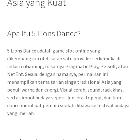
Asia yang Kuat
Apa Itu 5 Lions Dance?
5 Lions Dance adalah game slot online yang
dikembangkan oleh salah satu provider terkemuka di
industri iGaming, misalnya Pragmatic Play, PG Soft, atau
NetEnt. Sesuai dengan namanya, permainan ini
menampilkan tema tarian singa tradisional Asia yang
penuh warna dan energi. Visual cerah, soundtrack khas,
serta simbol budaya seperti lentera, topeng, dan lion
dance membuat pemain seolah dibawa ke festival budaya
yang meriah.