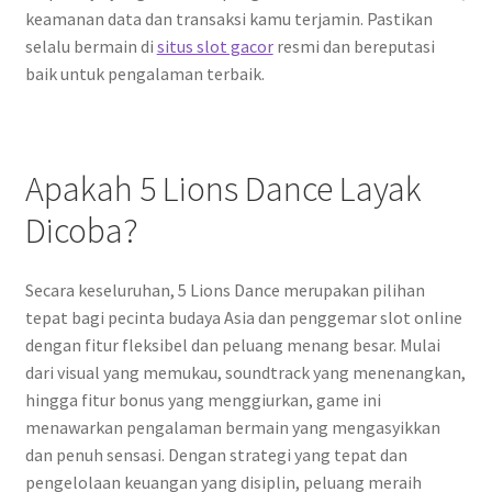
keamanan data dan transaksi kamu terjamin. Pastikan
selalu bermain di
situs slot gacor
resmi dan bereputasi
baik untuk pengalaman terbaik.
Apakah 5 Lions Dance Layak
Dicoba?
Secara keseluruhan, 5 Lions Dance merupakan pilihan
tepat bagi pecinta budaya Asia dan penggemar slot online
dengan fitur fleksibel dan peluang menang besar. Mulai
dari visual yang memukau, soundtrack yang menenangkan,
hingga fitur bonus yang menggiurkan, game ini
menawarkan pengalaman bermain yang mengasyikkan
dan penuh sensasi. Dengan strategi yang tepat dan
pengelolaan keuangan yang disiplin, peluang meraih