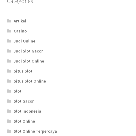
Categories
Artikel
Casino
Judi Online
Judi Slot Gacor
Judi Slot Online
Situs Slot
Situs Slot Online
Slot
Slot Gacor
Slot Indonesia
Slot Online
Slot Online Terpercaya