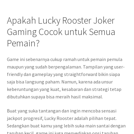
Apakah Lucky Rooster Joker
Gaming Cocok untuk Semua
Pemain?
Game ini sebenarnya cukup ramah untuk pemain pemula
maupun yang sudah berpengalaman. Tampilan yang user-
friendly dan gameplay yang straightforward bikin siapa
saja bisa langsung paham. Namun, karena ada unsur
keberuntungan yang kuat, kesabaran dan strategi tetap
dibutuhkan supaya bisa meraih hasil maksimal.
Buat yang suka tantangan dan ingin mencoba sensasi
jackpot progresif, Lucky Rooster adalah pilihan tepat.
Sedangkan buat kamu yang lebih suka main santai dengan
taruhan kecil, game ini juga menyediakan opsi taruhan