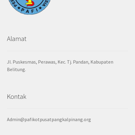
Alamat
Jl. Puskesmas, Perawas, Kec. Tj. Pandan, Kabupaten
Belitung.
Kontak
Admin@pafikotpusatpangkalpinang.org