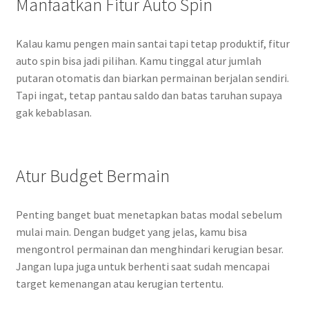
Manfaatkan Fitur Auto Spin
Kalau kamu pengen main santai tapi tetap produktif, fitur
auto spin bisa jadi pilihan. Kamu tinggal atur jumlah
putaran otomatis dan biarkan permainan berjalan sendiri.
Tapi ingat, tetap pantau saldo dan batas taruhan supaya
gak kebablasan.
Atur Budget Bermain
Penting banget buat menetapkan batas modal sebelum
mulai main. Dengan budget yang jelas, kamu bisa
mengontrol permainan dan menghindari kerugian besar.
Jangan lupa juga untuk berhenti saat sudah mencapai
target kemenangan atau kerugian tertentu.