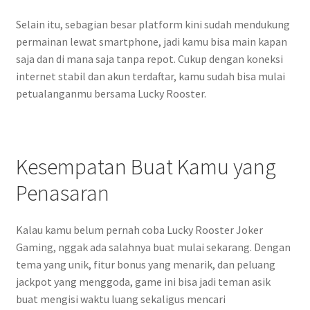
Selain itu, sebagian besar platform kini sudah mendukung
permainan lewat smartphone, jadi kamu bisa main kapan
saja dan di mana saja tanpa repot. Cukup dengan koneksi
internet stabil dan akun terdaftar, kamu sudah bisa mulai
petualanganmu bersama Lucky Rooster.
Kesempatan Buat Kamu yang
Penasaran
Kalau kamu belum pernah coba Lucky Rooster Joker
Gaming, nggak ada salahnya buat mulai sekarang. Dengan
tema yang unik, fitur bonus yang menarik, dan peluang
jackpot yang menggoda, game ini bisa jadi teman asik
buat mengisi waktu luang sekaligus mencari