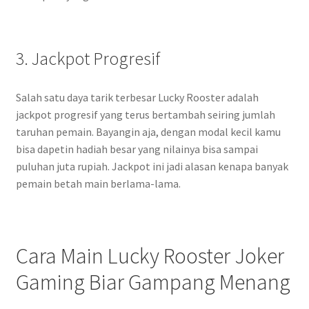
3. Jackpot Progresif
Salah satu daya tarik terbesar Lucky Rooster adalah
jackpot progresif yang terus bertambah seiring jumlah
taruhan pemain. Bayangin aja, dengan modal kecil kamu
bisa dapetin hadiah besar yang nilainya bisa sampai
puluhan juta rupiah. Jackpot ini jadi alasan kenapa banyak
pemain betah main berlama-lama.
Cara Main Lucky Rooster Joker
Gaming Biar Gampang Menang