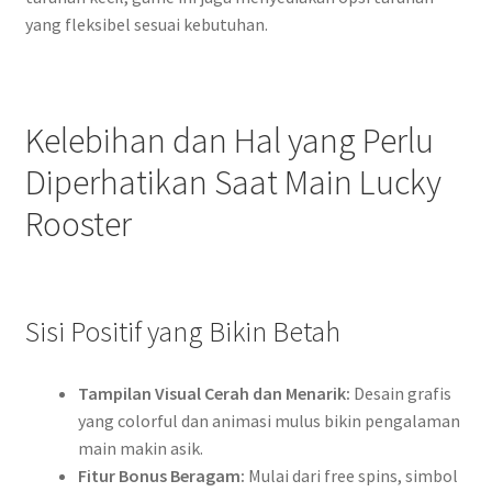
yang fleksibel sesuai kebutuhan.
Kelebihan dan Hal yang Perlu
Diperhatikan Saat Main Lucky
Rooster
Sisi Positif yang Bikin Betah
Tampilan Visual Cerah dan Menarik:
Desain grafis
yang colorful dan animasi mulus bikin pengalaman
main makin asik.
Fitur Bonus Beragam:
Mulai dari free spins, simbol