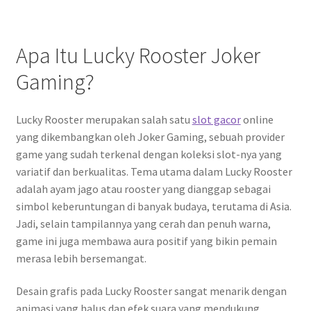
Apa Itu Lucky Rooster Joker
Gaming?
Lucky Rooster merupakan salah satu
slot gacor
online
yang dikembangkan oleh Joker Gaming, sebuah provider
game yang sudah terkenal dengan koleksi slot-nya yang
variatif dan berkualitas. Tema utama dalam Lucky Rooster
adalah ayam jago atau rooster yang dianggap sebagai
simbol keberuntungan di banyak budaya, terutama di Asia.
Jadi, selain tampilannya yang cerah dan penuh warna,
game ini juga membawa aura positif yang bikin pemain
merasa lebih bersemangat.
Desain grafis pada Lucky Rooster sangat menarik dengan
animasi yang halus dan efek suara yang mendukung