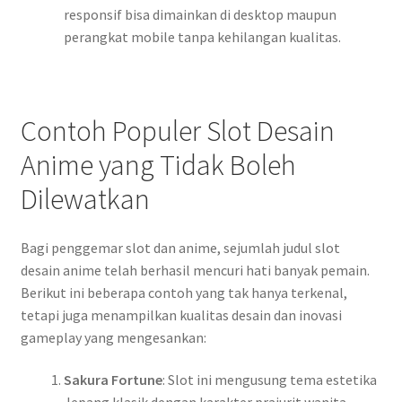
responsif bisa dimainkan di desktop maupun
perangkat mobile tanpa kehilangan kualitas.
Contoh Populer Slot Desain
Anime yang Tidak Boleh
Dilewatkan
Bagi penggemar slot dan anime, sejumlah judul slot
desain anime telah berhasil mencuri hati banyak pemain.
Berikut ini beberapa contoh yang tak hanya terkenal,
tetapi juga menampilkan kualitas desain dan inovasi
gameplay yang mengesankan:
Sakura Fortune
: Slot ini mengusung tema estetika