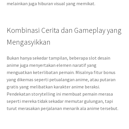
melainkan juga hiburan visual yang memikat.
Kombinasi Cerita dan Gameplay yang
Mengasyikkan
Bukan hanya sekedar tampilan, beberapa slot desain
anime juga menyertakan elemen naratif yang
menguatkan keterlibatan pemain. Misalnya fitur bonus
yang dikemas seperti petualangan anime, atau putaran
gratis yang melibatkan karakter anime beraksi.
Pendekatan storytelling ini membuat pemain merasa
seperti mereka tidak sekadar memutar gulungan, tapi
turut merasakan perjalanan menarik ala anime tersebut.