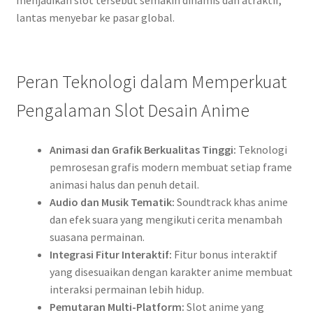
lantas menyebar ke pasar global.
Peran Teknologi dalam Memperkuat
Pengalaman Slot Desain Anime
Animasi dan Grafik Berkualitas Tinggi:
Teknologi
pemrosesan grafis modern membuat setiap frame
animasi halus dan penuh detail.
Audio dan Musik Tematik:
Soundtrack khas anime
dan efek suara yang mengikuti cerita menambah
suasana permainan.
Integrasi Fitur Interaktif:
Fitur bonus interaktif
yang disesuaikan dengan karakter anime membuat
interaksi permainan lebih hidup.
Pemutaran Multi-Platform:
Slot anime yang