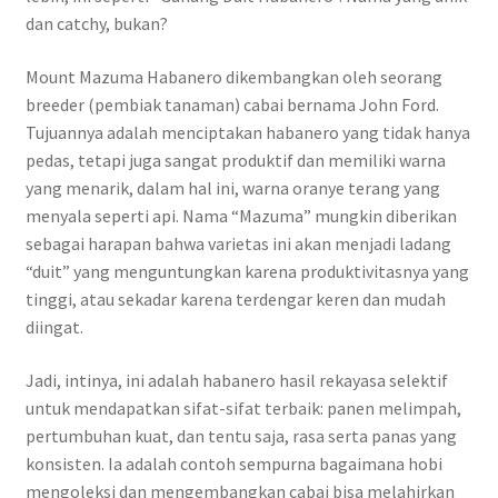
dan catchy, bukan?
Mount Mazuma Habanero dikembangkan oleh seorang
breeder (pembiak tanaman) cabai bernama John Ford.
Tujuannya adalah menciptakan habanero yang tidak hanya
pedas, tetapi juga sangat produktif dan memiliki warna
yang menarik, dalam hal ini, warna oranye terang yang
menyala seperti api. Nama “Mazuma” mungkin diberikan
sebagai harapan bahwa varietas ini akan menjadi ladang
“duit” yang menguntungkan karena produktivitasnya yang
tinggi, atau sekadar karena terdengar keren dan mudah
diingat.
Jadi, intinya, ini adalah habanero hasil rekayasa selektif
untuk mendapatkan sifat-sifat terbaik: panen melimpah,
pertumbuhan kuat, dan tentu saja, rasa serta panas yang
konsisten. Ia adalah contoh sempurna bagaimana hobi
mengoleksi dan mengembangkan cabai bisa melahirkan