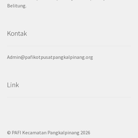
Belitung.
Kontak
Admin@pafikotpusatpangkalpinang.org
Link
© PAFI Kecamatan Pangkalpinang 2026