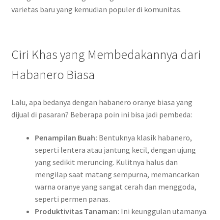
varietas baru yang kemudian populer di komunitas.
Ciri Khas yang Membedakannya dari
Habanero Biasa
Lalu, apa bedanya dengan habanero oranye biasa yang
dijual di pasaran? Beberapa poin ini bisa jadi pembeda:
Penampilan Buah:
Bentuknya klasik habanero,
seperti lentera atau jantung kecil, dengan ujung
yang sedikit meruncing. Kulitnya halus dan
mengilap saat matang sempurna, memancarkan
warna oranye yang sangat cerah dan menggoda,
seperti permen panas.
Produktivitas Tanaman:
Ini keunggulan utamanya.