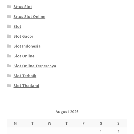
Situs Slot
Situs Slot Online
Slot
Slot Gacor
Slot Indonesia
Slot Online
Slot Online Terpercaya
Slot Terbaik
Slot Thailand
August 2026
M
T
W
T
F
S
S
1
2