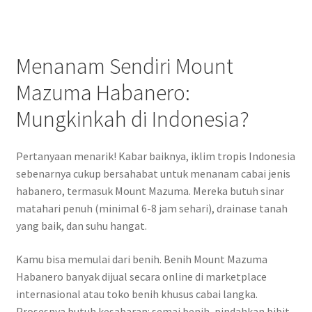
Menanam Sendiri Mount
Mazuma Habanero:
Mungkinkah di Indonesia?
Pertanyaan menarik! Kabar baiknya, iklim tropis Indonesia
sebenarnya cukup bersahabat untuk menanam cabai jenis
habanero, termasuk Mount Mazuma. Mereka butuh sinar
matahari penuh (minimal 6-8 jam sehari), drainase tanah
yang baik, dan suhu hangat.
Kamu bisa memulai dari benih. Benih Mount Mazuma
Habanero banyak dijual secara online di marketplace
internasional atau toko benih khusus cabai langka.
Prosesnya butuh kesabaran: semai benih, pindahkan bibit