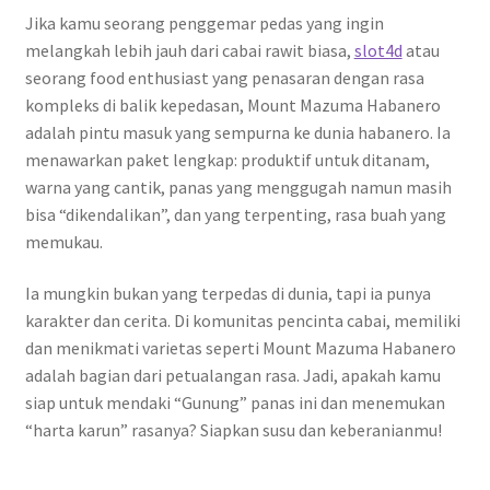
Jika kamu seorang penggemar pedas yang ingin
melangkah lebih jauh dari cabai rawit biasa,
slot4d
atau
seorang food enthusiast yang penasaran dengan rasa
kompleks di balik kepedasan, Mount Mazuma Habanero
adalah pintu masuk yang sempurna ke dunia habanero. Ia
menawarkan paket lengkap: produktif untuk ditanam,
warna yang cantik, panas yang menggugah namun masih
bisa “dikendalikan”, dan yang terpenting, rasa buah yang
memukau.
Ia mungkin bukan yang terpedas di dunia, tapi ia punya
karakter dan cerita. Di komunitas pencinta cabai, memiliki
dan menikmati varietas seperti Mount Mazuma Habanero
adalah bagian dari petualangan rasa. Jadi, apakah kamu
siap untuk mendaki “Gunung” panas ini dan menemukan
“harta karun” rasanya? Siapkan susu dan keberanianmu!